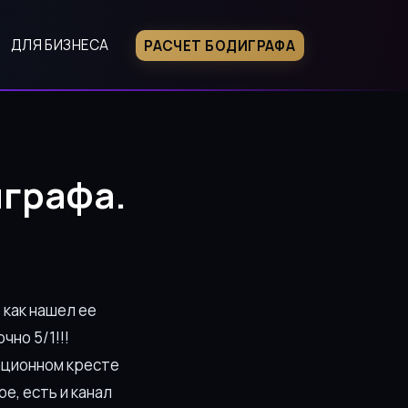
ДЛЯ БИЗНЕСА
РАСЧЕТ БОДИГРАФА
играфа.
 как нашел ее
чно 5/1!!!
ационном кресте
е, есть и канал