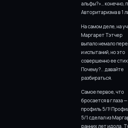
альфы?»… конечно, п
Авторитаризма в 1 л
На самом деле, на у
Маргарет Тэтчер
выпало немало пер
и испытаний, но это
совершенно ее стих
Почему?.. давайте
разбираться.
Самое первое, что
бросается в глаза —
профиль 5/1! Профи
5/1 сделал из Марга
ранних лет идола. Т