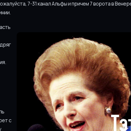
ожалуйста, 7-31 канал Альфы и причем 7 ворота в Венер
инии.
часть
едряг
ия.
ль
рет с
у