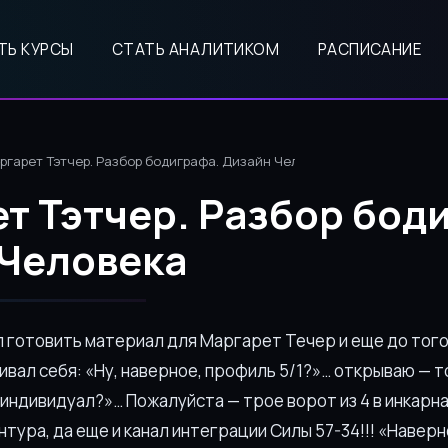
ТЬ КУРСЫ
СТАТЬ АНАЛИТИКОМ
РАСПИСАНИЕ
ргарет Тэтчер. Разбор бодиграфа. Дизайн Человека
т Тэтчер. Разбор бод
Человека
л готовить материал для Маргарет Течер и еще до того
вал себя: «Ну, наверное, профиль 5/1?»… открываю — то
 индивидуал?»… Пожалуйста — трое ворот из 4 в инкарн
тура, да еще и канал интеграции Силы 57-34!!! «Наверно