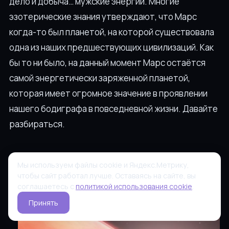
дело и добыча… мужские энергии. Многие
эзотерические знания утверждают, что Марс
когда-то был планетой, на которой существовала
одна из наших предшествующих цивилизаций. Как
бы то ни было, на данный момент Марс остаётся
самой энергетически заряженной планетой,
которая имеет огромное значение в проявлении
нашего бодиграфа в повседневной жизни. Давайте
разбираться.
Мы используем файлы cookie и Яндекс.Метрику,
чтобы сайт работал лучше. Оставаясь на сайте, вы
соглашаетесь с
политикой использования cookie
.
Принять