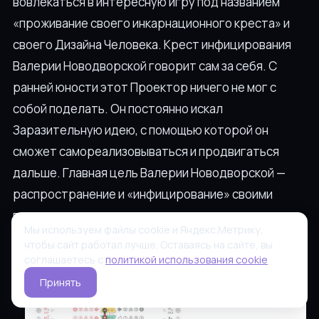
вовлекаться в интересную игру под названием
«проживание своего инкарнационного креста» и
своего Дизайна Человека. Крест инфицирования
Валерии Новодворской говорит сам за себя. С
ранней юности этот Проектор ничего не мог с
собой поделать. Он постоянно искал
Заразительную идею, с помощью которой он
сможет самореализовываться и продвигаться
дальше. Главная цель Валерии Новодворской —
распространение и «инфицирование» своими
взглядами, мыслями и идеями.
Мы используем файлы cookie и Яндекс.Метрику,
чтобы сайт работал лучше. Оставаясь на сайте, вы
соглашаетесь с
политикой использования cookie
.
Принять