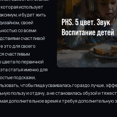
, которая использует
аксимум, и будет жить
дизайном, своей
ьностью со всеми
дствиями счастливой
те это для своего
тся счастливым
 цвета по первичной
 эта статья именно для
ростые подсказки,
льзовать, чтобы пища усваивалась гораздо лучше, эфф
ную пользу и отдачу, а не становилась обузой и тяжес
имая дополнительное время и требуя дополнительную 