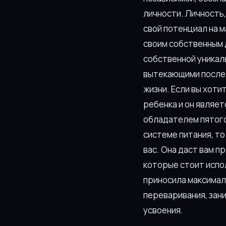
личности. Личность
свой потенциал на м
своим собственным 
собственной уникал
вытекающими после
жизни. Если вы хоти
ребенка и он являе
обладателем пятого
системе питания, то
вас. Она даст вам п
которые стоит испо
приносила максималь
переваривания, зан
усвоения.