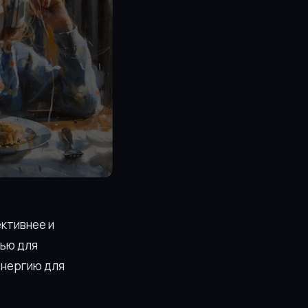
ективнее и
тью для
энергию для