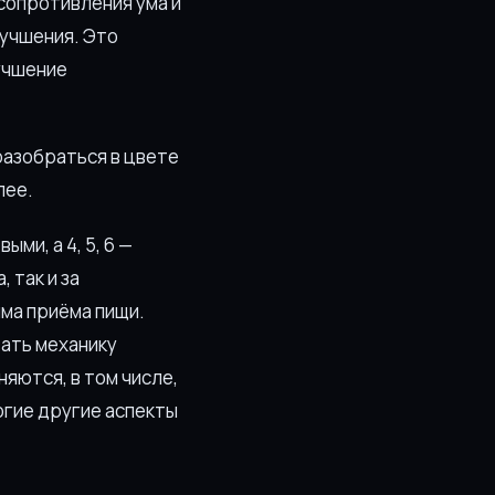
сопротивления ума и
лучшения. Это
учшение
разобраться в цвете
лее.
ми, а 4, 5, 6 —
 так и за
ма приёма пищи.
вать механику
яются, в том числе,
огие другие аспекты