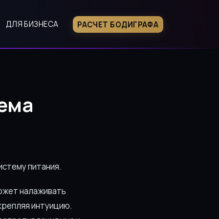
ДЛЯ БИЗНЕСА
РАСЧЕТ БОДИГРАФА
ема
истему питания.
может налаживать
укрепляя интуицию.