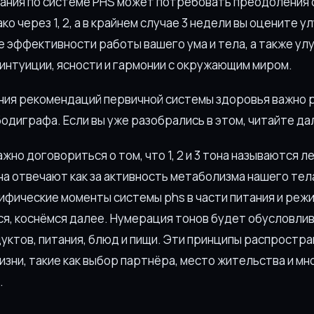
тания по системе PHS может потребовать преодоления 
ко через 1, 2, а в крайнем случае 3 недели вы оцените у
 эффективности работы вашего ума и тела, а также ул
 интуиции, ясности и гармонии с окружающим миром.
ния рекомендаций первичной системы здоровья важно 
одиграфа. Если вы уже разобрались в этом, читайте да
но договориться о том, что 1, 2 и 3 тона называются левы
а отвечают как за активность метаболизма нашего тела,
фические моменты системы phs в части питания и режи
ся, коснёмся далее. Нумерация тонов будет обусловли
ктов, питания, блюд и пищи. Эти принципы распростран
изни, такие как выбор партнёра, место жительства и мн
.