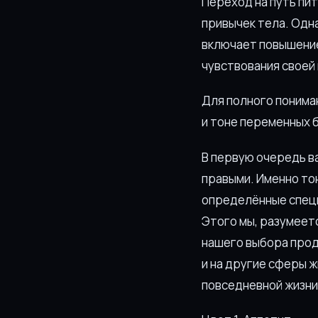
Переход на путь пи
привычек тела. Одна
включает повышение
чувствования своей
Для полного понима
и тоне переменных б
В первую очередь важ
правыми. Именно тон
определённые специ
Этого мы, разумеет
нашего выбора проду
и на другие сферы ж
повседневной жизни