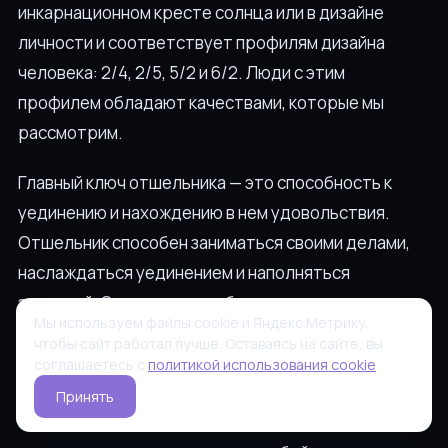
инкарнационном кресте солнца или в дизайне
личности и соответствует профилям дизайна
человека: 2/4, 2/5, 5/2 и 6/2. Люди с этим
профилем обладают качествами, которые мы
рассмотрим.
Главный ключ отшельника — это способность к
уединению и нахождению в нем удовольствия.
Отшельник способен заниматься своими делами,
наслаждаться уединением и наполняться
энергией. Этот человек обладает множеством
Мы используем файлы cookie и Яндекс.Метрику,
внутренних даров и талантов, но часто не
чтобы сайт работал лучше. Оставаясь на сайте, вы
осознает их. Метафора для 2 линии — танцор,
соглашаетесь с
политикой использования cookie
.
который танцует в свете, не осознавая свою
Принять
талантливость. Он может сильно недооценивать