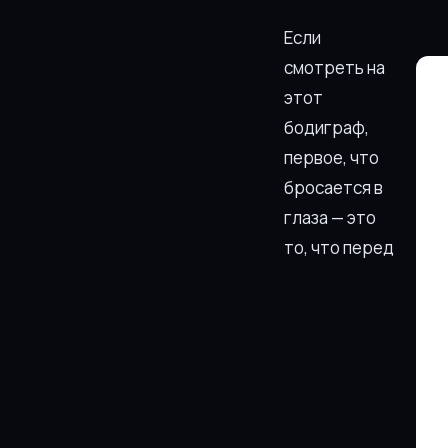
Если
смотреть на
этот
бодиграф,
первое, что
бросается в
глаза — это
то, что перед