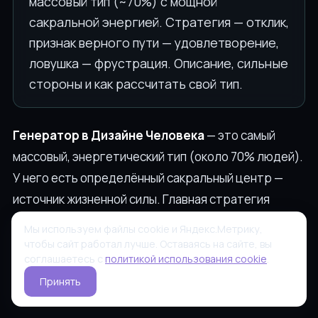
массовый тип (~70%) с мощной
сакральной энергией. Стратегия — отклик,
признак верного пути — удовлетворение,
ловушка — фрустрация. Описание, сильные
стороны и как рассчитать свой тип.
Генератор в Дизайне Человека
— это самый
массовый, энергетический тип (около 70% людей).
У него есть определённый сакральный центр —
источник жизненной силы. Главная стратегия
генератора —
откликаться
(а не инициировать из
Мы используем файлы cookie и Яндекс.Метрику,
головы): тело само подсказывает «да» или «нет».
чтобы сайт работал лучше. Оставаясь на сайте, вы
соглашаетесь с
политикой использования cookie
.
Признак верного пути — удовлетворение, ловушка
Принять
— фрустрация от чужого дела.