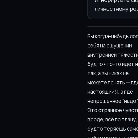
личностному рос
Вы когда-нибудь ло
себя на ощущении
внутренней тяжести
будто что-то идёт 
так, а вы никак не
можете понять — гд
настоящий Я, а где
непрошенное “надо”
Это странное чувст
вроде, всё по плану,
будто теряешь сам
себя в рутине, чужи