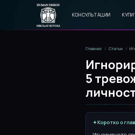
КОНСУЛЬТАЦИИ
КУПИ
Главная
Статьи
Иг
Игнорир
5 трево
личност
✦
Коротко о гла
Игнорируете сво