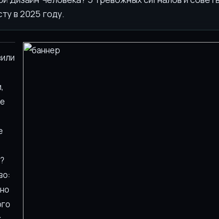
ту в 2025 году.
вили
,
не
е
?
во:
 но
ого
х