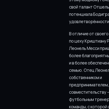
свой талант Отшель
потенциала Бодигра
удовлетворённости и
В отличие от своего
по цеху Криштиану 
Леонель Месси при
более благоприятн
и в более обеспече
семью. Отец Леоне
собственником и
предпринимателем, 
совместительству 
футбольным трене
команды, с которой 