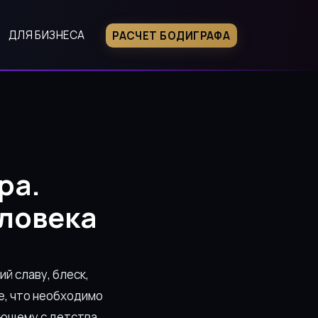
ДЛЯ БИЗНЕСА
РАСЧЕТ БОДИГРАФА
фа. Дизайн Человека
ра.
ловека
 славу, блеск,
е, что необходимо
ющему с детства