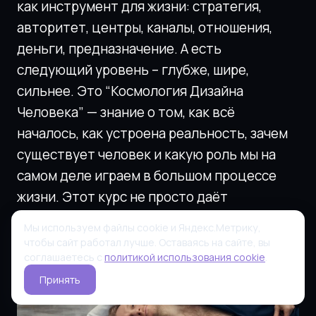
как инструмент для жизни: стратегия,
авторитет, центры, каналы, отношения,
деньги, предназначение. А есть
следующий уровень – глубже, шире,
сильнее. Это “Космология Дизайна
Человека” — знание о том, как всё
началось, как устроена реальность, зачем
существует человек и какую роль мы на
самом деле играем в большом процессе
жизни.
Этот курс не просто даёт
информацию. Он меняет масштаб
Мы используем файлы cookie и Яндекс.Метрику,
восприятия.
чтобы сайт работал лучше. Оставаясь на сайте, вы
соглашаетесь с
политикой использования cookie
.
Принять