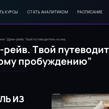
ТЬ КУРСЫ
СТАТЬ АНАЛИТИКОМ
РАСПИСАНИЕ
ие “Дрим-рейв. Твой путеводитель из мира снов к осознанному про
рейв. Твой путеводит
ному пробуждению”
ЛЬ ИЗ