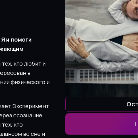
 Я и помоги
ружающим
тех, кто любит и
тересован в
нии физического и
Ост
ивает Эксперимент
через осознание
 тех, кто
алансом во сне и