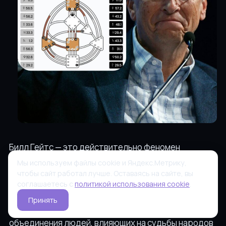
Билл Гейтс — это действительно феномен
современности, который собрал в себе огромное
Мы используем файлы cookie и Яндекс.Метрику,
чтобы сайт работал лучше. Оставаясь на сайте, вы
количество власти и денег. Обладая
соглашаетесь с
политикой использования cookie
.
неопределённым эго-центром, он включается во
Принять
все мыслимые и немыслимые общества, клубы и
объединения людей, влияющих на судьбы народов