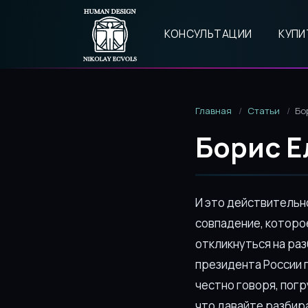
КОНСУЛЬТАЦИИ
КУПИ
Главная
Статьи
Бо
Борис Е
И это действительн
совпадение, которое
откликнуться на ра
президента России 
честно говоря, погр
что давайте разбир