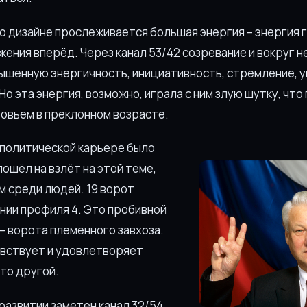
го дизайне прослеживается большая энергия – энергия 
жения вперёд. Через канал 53/42 созревание и вокруг н
ышенную энергичность, инициативность, стремление, 
Но эта энергия, возможно, играла с ним злую шутку, чт
овьем в преклонном возрасте.
о политической карьере было
ошёл на взлёт на этой теме,
м среди людей. 19 ворот
инии профиля 4. Это пробивной
 – ворота племенного завхоза.
увствует и удовлетворяет
то другой.
развитии заметен канал 32/54