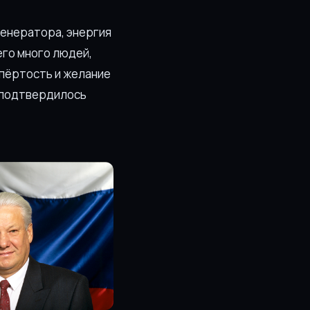
генератора, энергия
его много людей,
упёртость и желание
о подтвердилось