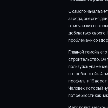
С самого начала в е
заряда, энергия дви
отмечавших его пов
добиваться своего. 
проблемами со здор
Главной темой в ег
строительство. Он п
пользуясь уважение
потребностей в 4 л
профиль, и 19 ворот
Человек, который ч
потребности как ник
В его политическом 