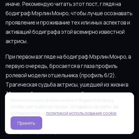
иначе. Рекомендую читать этот пост, глядя на
бодиграф Мэрлин Монро, чтобы лучше осознавать
проявление и проживание тех или иных аспектов и
активаций бодиграфа этой всемирно известной
актрисы.
При первом взгляде на бодиграф Мэрлин Монро, в
первую очередь, бросается в глаза профиль
ролевой модели отшельника (профиль 6/2).
Трагическая судьба актрисы, ушедшей из жизни в
36 лет, действительно может быть рассмотрена
Мы используем файлы cookie и Яндекс.Метрику,
как ролевая модель, и это пример того, как не надо
чтобы сайт работал лучше. Оставаясь на сайте, вы
проживать профиль 6/2, если не стоит задача
соглашаетесь с
политикой использования cookie
.
прийти в полное расстройство и разочарование
Принять
или горечь проектора.