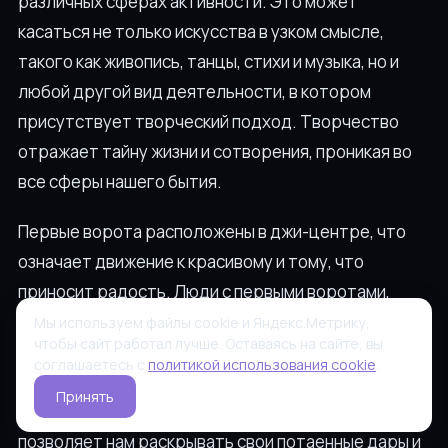
различных сферах активности. Это может
касаться не только искусства в узком смысле,
такого как живопись, танцы, стихи и музыка, но и
любой другой вид деятельности, в котором
присутствует творческий подход. Творчество
отражает тайну жизни и сотворения, проникая во
все сферы нашего бытия.
Первые ворота расположены в джи-центре, что
означает движение к красивому и тому, что
приносит радость. Люди с первыми воротами,
особенно без восьмых, часто обладают глубокой
Мы используем файлы cookie и Яндекс.Метрику,
чтобы сайт работал лучше. Оставаясь на сайте, вы
внутренней творческой сущностью, иногда даже
соглашаетесь с
политикой использования cookie
.
не полностью осознавая это. Это подчеркивает
Принять
важность системы дизайна человека, которая
позволяет нам раскрывать свои потаенные дары и