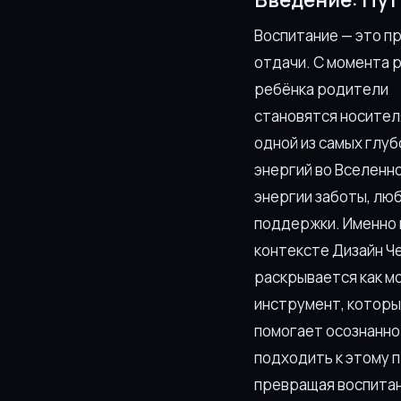
Воспитание — это п
отдачи. С момента 
ребёнка родители
становятся носите
одной из самых глуб
энергий во Вселенн
энергии заботы, люб
поддержки. Именно 
контексте Дизайн Ч
раскрывается как м
инструмент, которы
помогает осознанно
подходить к этому 
превращая воспитан