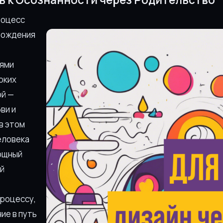
роцесс
рождения
лями
оких
ой —
ви и
в этом
еловека
ощный
й
процессу,
ие в путь