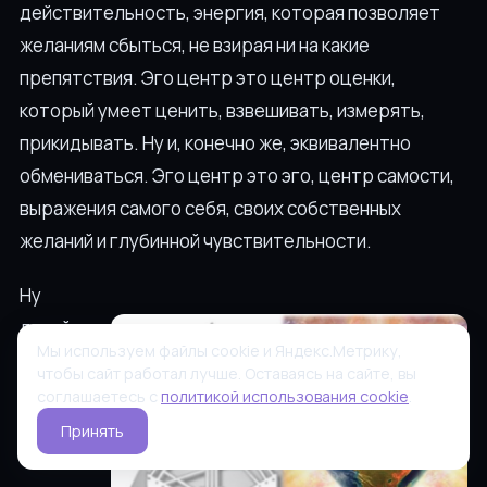
действительность, энергия, которая позволяет
желаниям сбыться, не взирая ни на какие
препятствия. Эго центр это центр оценки,
который умеет ценить, взвешивать, измерять,
прикидывать. Ну и, конечно же, эквивалентно
обмениваться. Эго центр это эго, центр самости,
выражения самого себя, своих собственных
желаний и глубинной чувствительности.
Ну
давайте
Мы используем файлы cookie и Яндекс.Метрику,
теперь
чтобы сайт работал лучше. Оставаясь на сайте, вы
обо
соглашаетесь с
политикой использования cookie
.
всем по
Принять