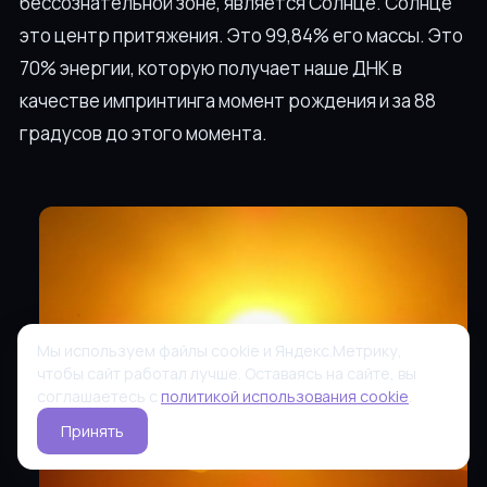
бессознательной зоне, является Солнце. Солнце
это центр притяжения. Это 99,84% его массы. Это
70% энергии, которую получает наше ДНК в
качестве импринтинга момент рождения и за 88
градусов до этого момента.
Мы используем файлы cookie и Яндекс.Метрику,
чтобы сайт работал лучше. Оставаясь на сайте, вы
соглашаетесь с
политикой использования cookie
.
Принять